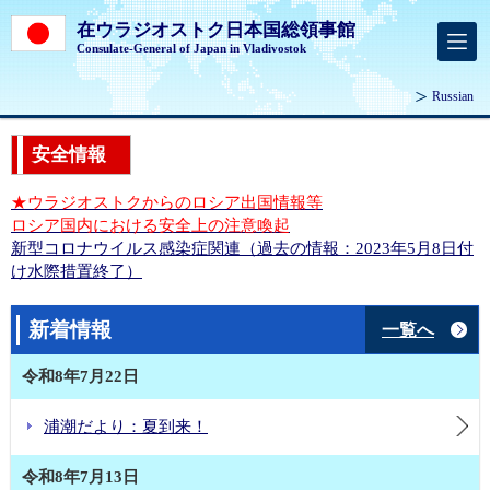
在ウラジオストク日本国総領事館
Consulate-General of Japan in Vladivostok
Russian
安全情報
★ウラジオストクからのロシア出国情報等
ロシア国内における安全上の注意喚起
新型コロナウイルス感染症関連（過去の情報：2023年5月8日付
け水際措置終了）
新着情報
一覧へ
令和8年7月22日
浦潮だより：夏到来！
令和8年7月13日