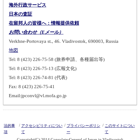
海外行政サービス
日本の査証
在留邦人の皆様へ：情報提供依頼
お問い合わせ（Eメール）
Verkhne-Portovaya st., 46. Vladivostok, 690003, Russia
地図
Tel: 8 (423) 226-75-58 (旅券申請、各種届出等)
Tel: 8 (423) 226-75-13 (広報文化)
Tel: 8 (423) 226-74-81 (代表)
Fax: 8 (423) 226-75-41
Email:jpconvl@vl.mofa.go.jp
/
/
/
法的事
アクセシビリティについ
プライバシーポリシ
このサイトについ
項
て
ー
て
Copyright(C):2014 Consulate-General of Japan in Vladivostok